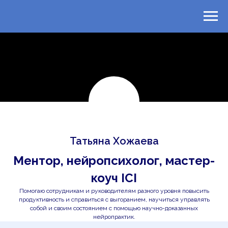
Татьяна Хожаева
Ментор, нейропсихолог, мастер-
коуч ICI
Помогаю сотрудникам и руководителям разного уровня повысить
продуктивность и справиться с выгоранием, научиться управлять
собой и своим состоянием с помощью научно-доказанных
нейропрактик.